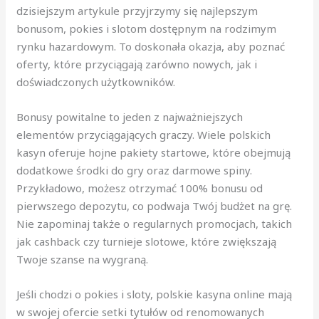
dzisiejszym artykule przyjrzymy się najlepszym
bonusom, pokies i slotom dostępnym na rodzimym
rynku hazardowym. To doskonała okazja, aby poznać
oferty, które przyciągają zarówno nowych, jak i
doświadczonych użytkowników.
Bonusy powitalne to jeden z najważniejszych
elementów przyciągających graczy. Wiele polskich
kasyn oferuje hojne pakiety startowe, które obejmują
dodatkowe środki do gry oraz darmowe spiny.
Przykładowo, możesz otrzymać 100% bonusu od
pierwszego depozytu, co podwaja Twój budżet na grę.
Nie zapominaj także o regularnych promocjach, takich
jak cashback czy turnieje slotowe, które zwiększają
Twoje szanse na wygraną.
Jeśli chodzi o pokies i sloty, polskie kasyna online mają
w swojej ofercie setki tytułów od renomowanych